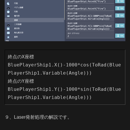
終点のX座標

BluePlayerShip1.X()-1000*cos(ToRad(Blue
PlayerShip1.Variable(Angle)))

終点のY座標

BluePlayerShip1.Y()-1000*sin(ToRad(Blue
PlayerShip1.Variable(Angle)))
９、Laser発射処理の解説です。