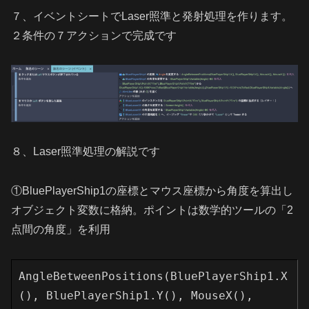
７、イベントシートでLaser照準と発射処理を作ります。
２条件の７アクションで完成です
８、Laser照準処理の解説です
①BluePlayerShip1の座標とマウス座標から角度を算出し
オブジェクト変数に格納。ポイントは数学的ツールの「2
点間の角度」を利用
AngleBetweenPositions(BluePlayerShip1.X
(), BluePlayerShip1.Y(), MouseX(), 