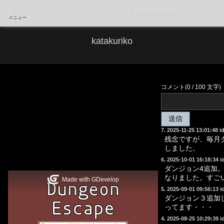
katakuriko
メニュー
katakuriko